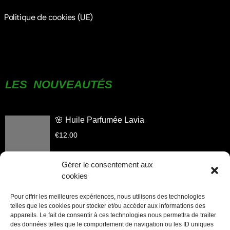
Politique de cookies (UE)
LES NOUVEAUTÉS
🌸 Huile Parfumée Lavia
€
12.00
Gérer le consentement aux
cookies
Huile Parfumée Aliyah
Pour offrir les meilleures expériences, nous utilisons des technologies
telles que les cookies pour stocker et/ou accéder aux informations des
€
12.00
appareils. Le fait de consentir à ces technologies nous permettra de traiter
des données telles que le comportement de navigation ou les ID uniques