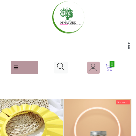
0
Promo !