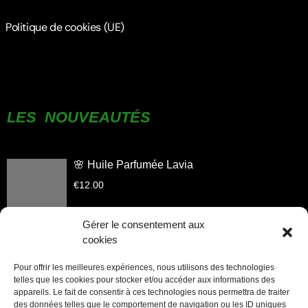
Politique de cookies (UE)
LES NOUVEAUTÉS
🌸 Huile Parfumée Lavia
€
12.00
Gérer le consentement aux
cookies
Huile Parfumée Aliyah
Pour offrir les meilleures expériences, nous utilisons des technologies
telles que les cookies pour stocker et/ou accéder aux informations des
€
12.00
appareils. Le fait de consentir à ces technologies nous permettra de traiter
des données telles que le comportement de navigation ou les ID uniques